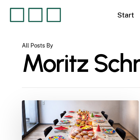
Skip
to
Start
main
content
All Posts By
Moritz Sch
Wenn
um
11:11
Uhr
et