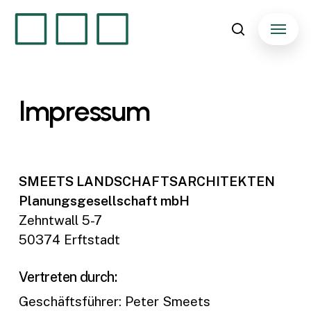
Skip
Menu
to
search
main
content
Impressum
SMEETS LANDSCHAFTSARCHITEKTEN
Planungsgesellschaft mbH
Zehntwall 5-7
50374 Erftstadt
Vertreten durch:
Geschäftsführer: Peter Smeets