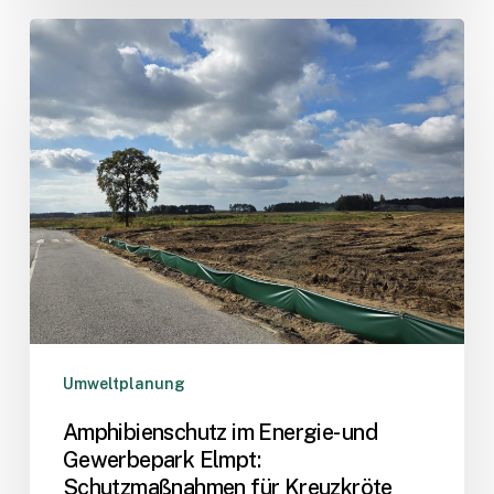
Amphibienschutz
im
Energie-
und
Gewerbepark
Elmpt:
Schutzmaßnahmen
für
Kreuzkröte
und
Co.
Umweltplanung
Amphibienschutz im Energie- und
Gewerbepark Elmpt:
Schutzmaßnahmen für Kreuzkröte