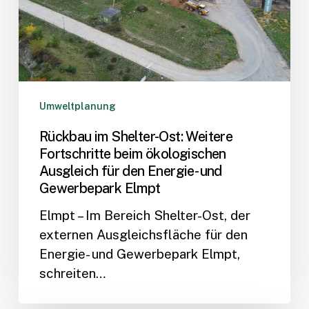
beim
ökologischen
Ausgleich
für
den
Energie-
Umweltplanung
und
Rückbau im Shelter-Ost: Weitere
Gewerbepark
Fortschritte beim ökologischen
Elmpt
Ausgleich für den Energie- und
Gewerbepark Elmpt
Elmpt – Im Bereich Shelter-Ost, der
externen Ausgleichsfläche für den
Energie- und Gewerbepark Elmpt,
schreiten…