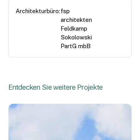
Architekturbüro:
fsp
architekten
Feldkamp
Sokolowski
PartG mbB
Entdecken Sie weitere Projekte
Rhenania
Quartier
Frechen