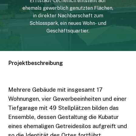
Erftstadt-Lechenich
entsteht
auf
ehemals
gewerblich
genutzten
Flächen,
in
direkter
Nachbarschaft
zum
Schlosspark,
ein
neues
Wohn-
und
Geschäftsquartier.
Projektbeschreibung
Mehrere Gebäude mit insgesamt 17
Wohnungen, vier Gewerbeeinheiten und einer
Tiefgarage mit 49 Stellplätzen bilden das
Ensemble, dessen Gestaltung die Kubatur
eines ehemaligen Getreidesilos aufgreift und
so die Identität des Ortes fortführt.